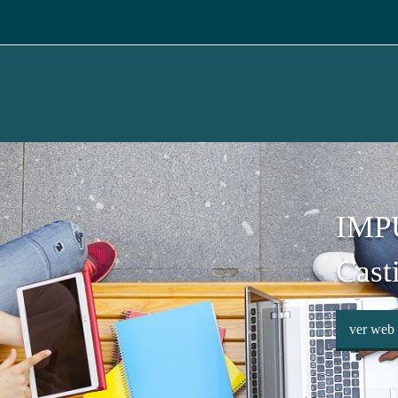
IMP
Cast
ver web