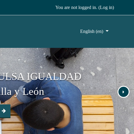
You are not logged in. (
Log in
)
English ‎(en)‎
ULSA IGUALDAD
illa y León